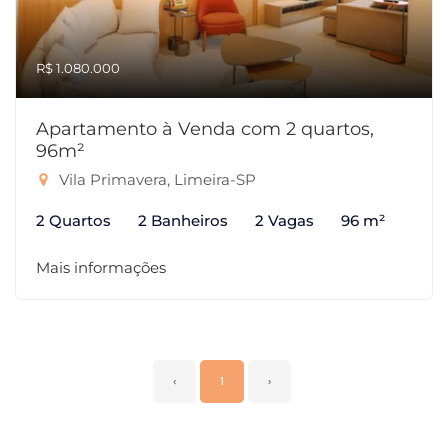
R$ 1.080.000
Apartamento à Venda com 2 quartos,
96m²
Vila Primavera, Limeira-SP
2 Quartos
2 Banheiros
2 Vagas
96 m²
Mais informações
‹
1
›