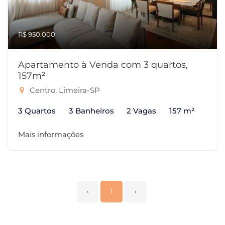
R$ 950.000
Apartamento à Venda com 3 quartos,
157m²
Centro, Limeira-SP
3 Quartos
3 Banheiros
2 Vagas
157 m²
Mais informações
‹
1
›