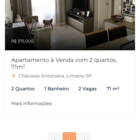
R$ 375.000
Apartamento à Venda com 2 quartos,
71m²
Chácaras Antonieta, Limeira-SP
2 Quartos
1 Banheiro
2 Vagas
71 m²
Mais informações
‹
1
›