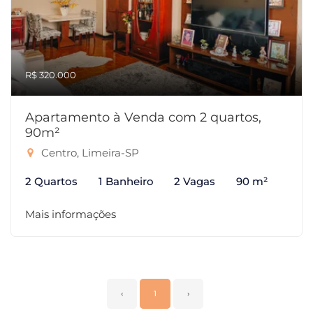
R$ 320.000
Apartamento à Venda com 2 quartos,
90m²
Centro, Limeira-SP
2 Quartos
1 Banheiro
2 Vagas
90 m²
Mais informações
‹
1
›