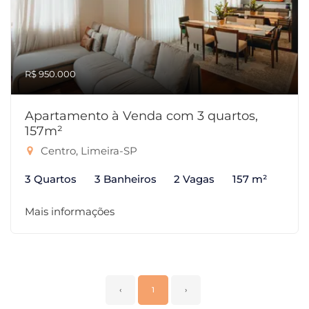
R$ 950.000
Apartamento à Venda com 3 quartos,
157m²
Centro, Limeira-SP
3 Quartos
3 Banheiros
2 Vagas
157 m²
Mais informações
‹
1
›