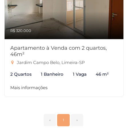
R$ 320.000
Apartamento à Venda com 2 quartos,
46m²
Jardim Campo Belo, Limeira-SP
2 Quartos
1 Banheiro
1 Vaga
46 m²
Mais informações
‹
1
›