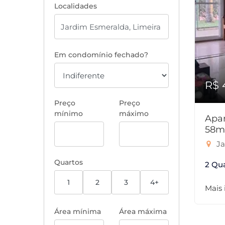
Localidades
Em condomínio fechado?
R$ 
Preço
Preço
mínimo
máximo
Apar
58m
Ja
Quartos
2 Qu
1
2
3
4+
Mais
Área mínima
Área máxima