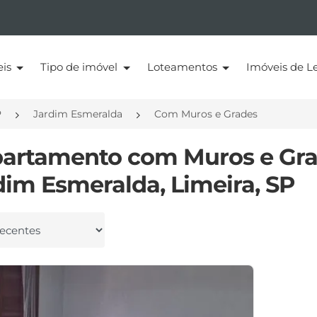
eis
Tipo de imóvel
Loteamentos
Imóveis de Le
P
Jardim Esmeralda
Com Muros e Grades
partamento com Muros e Gr
dim Esmeralda, Limeira, SP
 por