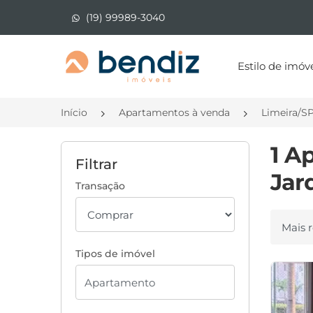
(19) 99989-3040
Página inicial
Estilo de imóv
Início
Apartamentos à venda
Limeira/S
1 A
Filtrar
Jar
Transação
Ordenar
Tipos de imóvel