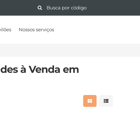
ilões
Nossos serviços
ades à Venda em
Mostrar resultados 
Mostrar result