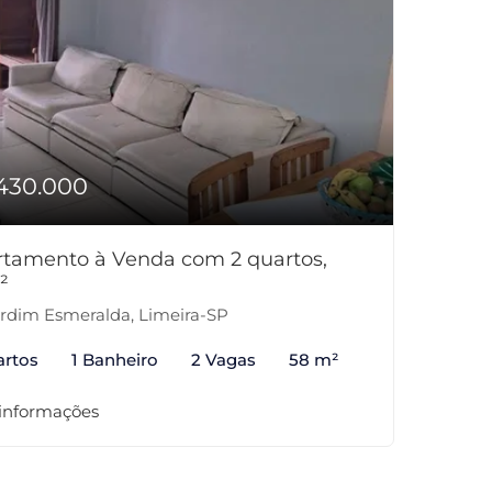
430.000
tamento à Venda com 2 quartos,
²
rdim Esmeralda, Limeira-SP
artos
1 Banheiro
2 Vagas
58 m²
 informações