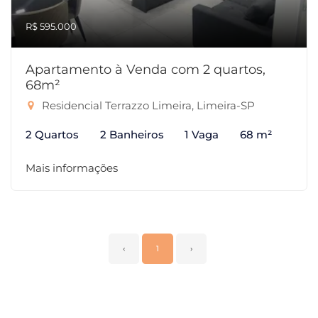
R$ 595.000
Apartamento à Venda com 2 quartos,
68m²
Residencial Terrazzo Limeira, Limeira-SP
2 Quartos
2 Banheiros
1 Vaga
68 m²
Mais informações
‹
1
›