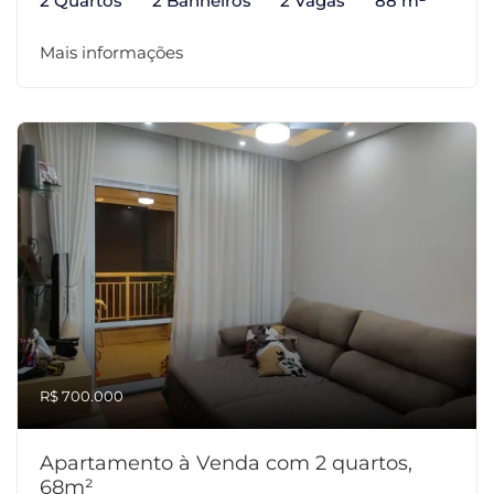
2 Quartos
2 Banheiros
2 Vagas
88 m²
Mais informações
R$ 700.000
Apartamento à Venda com 2 quartos,
68m²