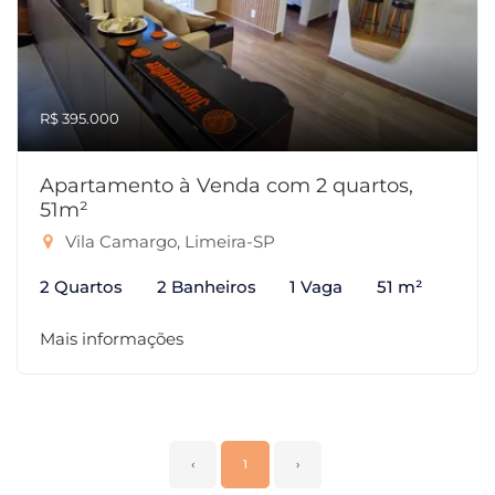
R$ 395.000
Apartamento à Venda com 2 quartos,
51m²
Vila Camargo, Limeira-SP
2 Quartos
2 Banheiros
1 Vaga
51 m²
Mais informações
‹
1
›