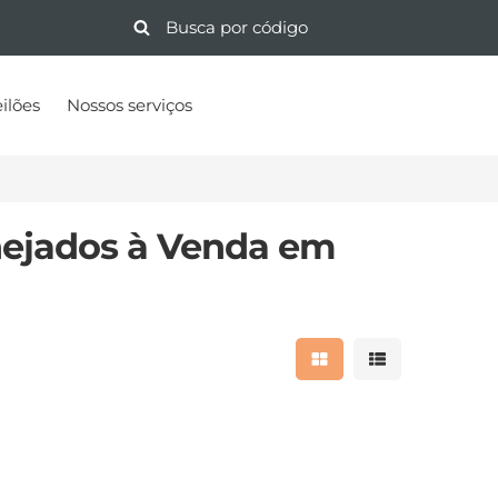
ilões
Nossos serviços
nejados à Venda em
Mostrar resultados 
Mostrar result