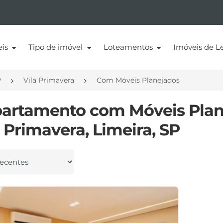
eis
Tipo de imóvel
Loteamentos
Imóveis de Le
P
Vila Primavera
Com Móveis Planejados
partamento com Móveis Pla
a Primavera, Limeira, SP
 por