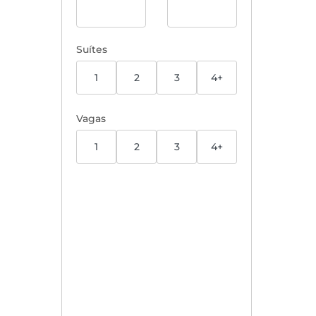
Suítes
1
2
3
4+
Vagas
1
2
3
4+