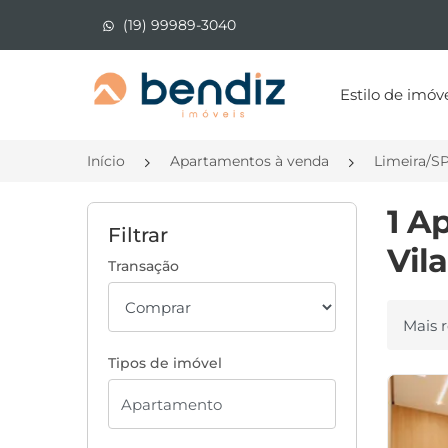
(19) 99989-3040
Página inicial
Estilo de imóv
Início
Apartamentos à venda
Limeira/S
1 A
Filtrar
Vil
Transação
Ordenar
Tipos de imóvel