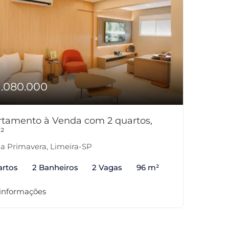
1.080.000
tamento à Venda com 2 quartos,
²
la Primavera, Limeira-SP
artos
2 Banheiros
2 Vagas
96 m²
 informações