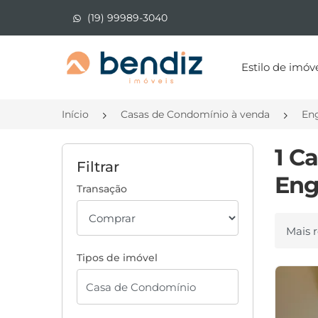
(19) 99989-3040
Página inicial
Estilo de imóv
Início
Casas de Condomínio à venda
En
1 C
Filtrar
Eng
Transação
Ordenar
Tipos de imóvel