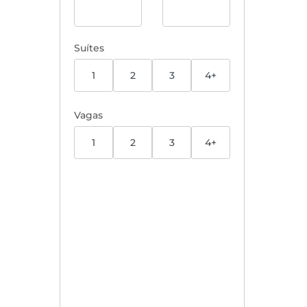
Suítes
1
2
3
4+
Vagas
1
2
3
4+