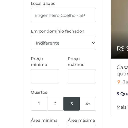
Localidades
Em condomínio fechado?
R$ 
Preço
Preço
mínimo
máximo
Cas
quar
Ja
Quartos
3 Qu
1
2
3
4+
Mais
Área mínima
Área máxima