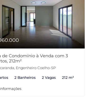
960.000
a de Condomínio à Venda com 3
tos, 212m²
caranda, Engenheiro Coelho-SP
artos
2 Banheiros
2 Vagas
212 m²
 informações