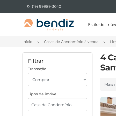
(19) 99989-3040
Página inicial
Estilo de imóv
Início
Casas de Condomínio à venda
Lim
4 C
Filtrar
Sant
Transação
Ordenar
Tipos de imóvel