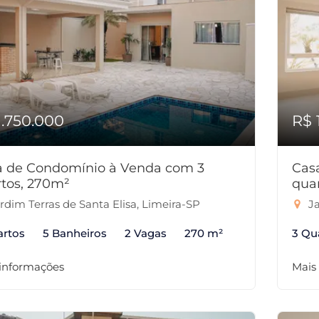
1.750.000
R$ 
a de Condomínio à Venda com 3
Cas
tos, 270m²
qua
rdim Terras de Santa Elisa, Limeira-SP
Ja
artos
5 Banheiros
2 Vagas
270 m²
3 Qu
 informações
Mais