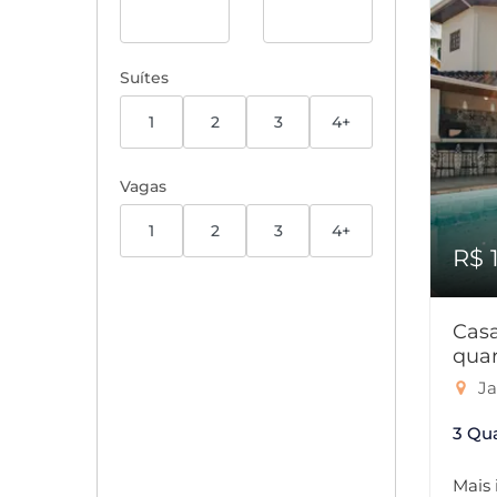
Suítes
1
2
3
4+
Vagas
1
2
3
4+
R$ 
Cas
quar
Ja
3 Qu
Mais