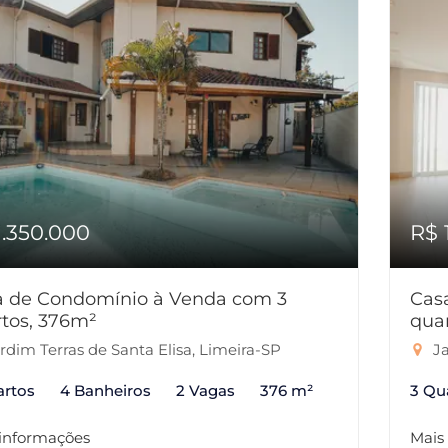
1.350.000
R$ 
a de Condomínio à Venda com 3
Cas
tos, 376m²
quar
rdim Terras de Santa Elisa, Limeira-SP
Ja
artos
4 Banheiros
2 Vagas
376 m²
3 Qu
 informações
Mais