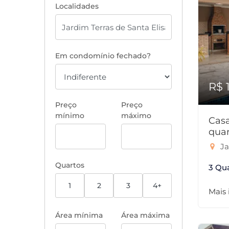
Localidades
Em condomínio fechado?
R$ 
Preço
Preço
mínimo
máximo
Cas
quar
Ja
Quartos
3 Qu
1
2
3
4+
Mais
Área mínima
Área máxima