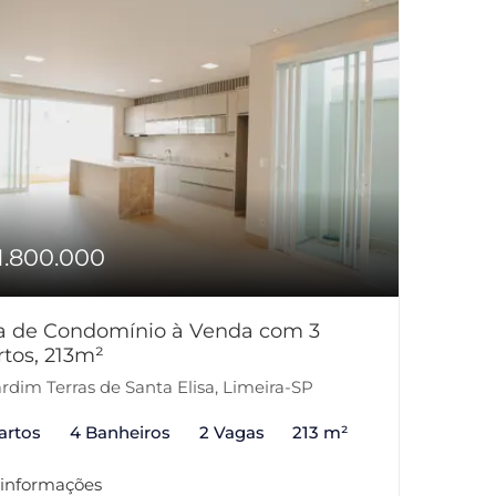
1.800.000
a de Condomínio à Venda com 3
tos, 213m²
rdim Terras de Santa Elisa, Limeira-SP
artos
4 Banheiros
2 Vagas
213 m²
 informações