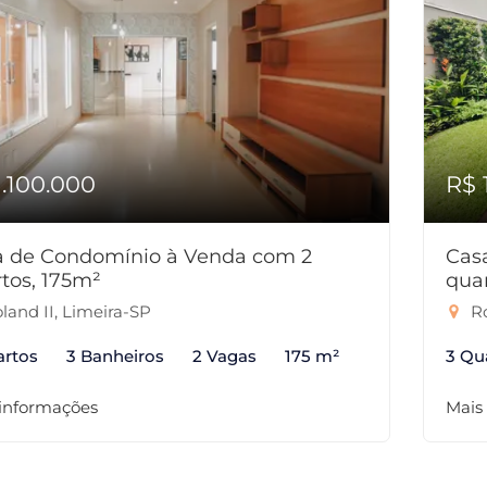
1.100.000
R$ 
a de Condomínio à Venda com 2
Cas
tos, 175m²
qua
land II, Limeira-SP
Ro
artos
3 Banheiros
2 Vagas
175 m²
3 Qu
 informações
Mais