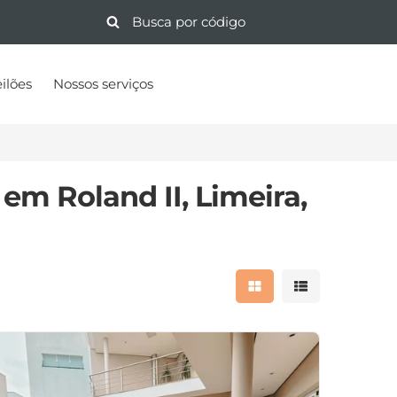
ilões
Nossos serviços
em Roland II, Limeira,
Mostrar resultados 
Mostrar result