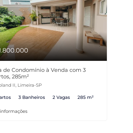
1.800.000
a de Condomínio à Venda com 3
rtos, 285m²
land II, Limeira-SP
artos
3 Banheiros
2 Vagas
285 m²
 informações