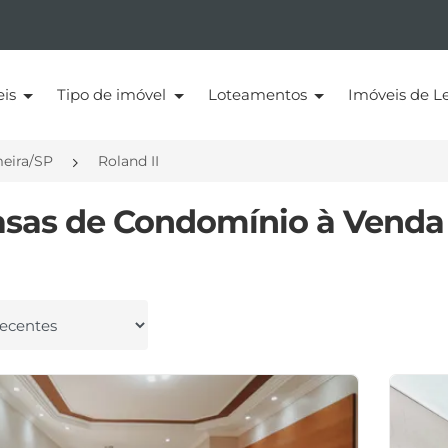
eis
Tipo de imóvel
Loteamentos
Imóveis de Le
eira/SP
Roland II
asas de Condomínio à Venda 
 por