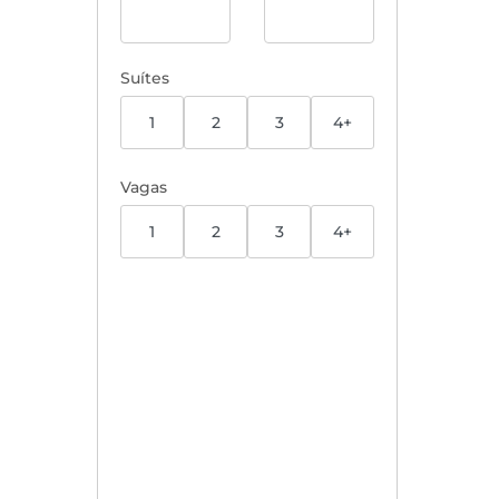
Suítes
1
2
3
4+
Vagas
1
2
3
4+