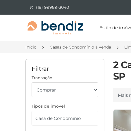
(19) 99989-3040
Página inicial
Estilo de imóv
Início
Casas de Condomínio à venda
Lim
2 C
Filtrar
SP
Transação
Ordenar
Tipos de imóvel