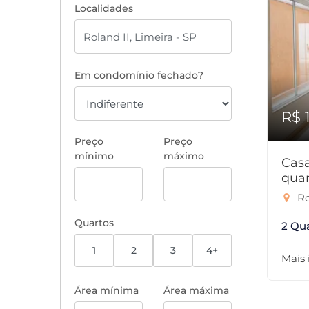
Localidades
Em condomínio fechado?
R$ 
Preço
Preço
mínimo
máximo
Cas
quar
Ro
Quartos
2 Qu
1
2
3
4+
Mais
Área mínima
Área máxima