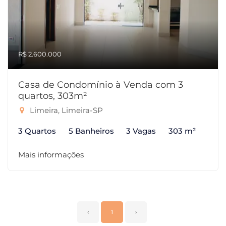
R$ 2.600.000
Casa de Condomínio à Venda com 3
quartos, 303m²
Limeira, Limeira-SP
3 Quartos
5 Banheiros
3 Vagas
303 m²
Mais informações
‹
1
›