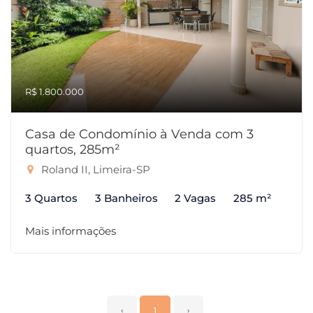
R$ 1.800.000
Casa de Condomínio à Venda com 3
quartos, 285m²
Roland II, Limeira-SP
3 Quartos
3 Banheiros
2 Vagas
285 m²
Mais informações
‹
1
›