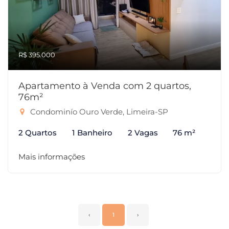
R$ 395.000
Apartamento à Venda com 2 quartos,
76m²
Condominío Ouro Verde, Limeira-SP
2 Quartos
1 Banheiro
2 Vagas
76 m²
Mais informações
‹
1
›