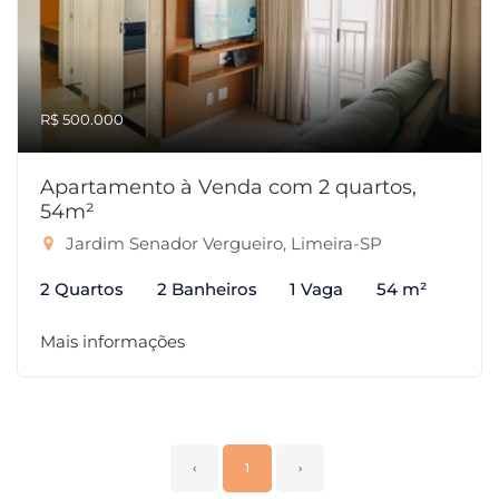
R$ 500.000
Apartamento à Venda com 2 quartos,
54m²
Jardim Senador Vergueiro, Limeira-SP
2 Quartos
2 Banheiros
1 Vaga
54 m²
Mais informações
‹
1
›