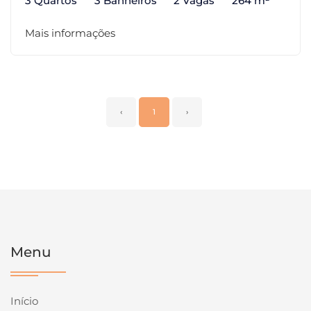
3 Quartos
3 Banheiros
2 Vagas
264 m²
Mais informações
‹
1
›
Menu
Início