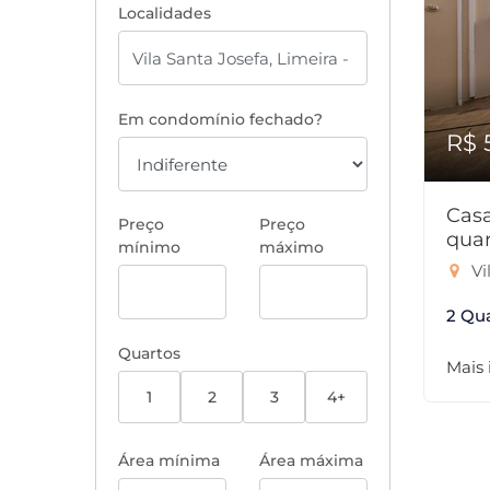
Localidades
Em condomínio fechado?
R$ 
Casa
Preço
Preço
quar
mínimo
máximo
Vi
2 Qu
Quartos
Mais
1
2
3
4+
Área mínima
Área máxima