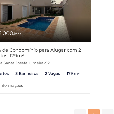
5.000
/mês
 de Condomínio para Alugar com 2
tos, 179m²
la Santa Josefa, Limeira-SP
artos
3 Banheiros
2 Vagas
179 m²
 informações