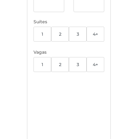
Suítes
1
2
3
4+
Vagas
1
2
3
4+