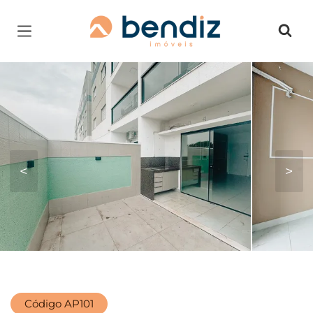
Página inicial
<
>
Código AP101