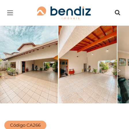
Página inicial
<
>
Código CA266