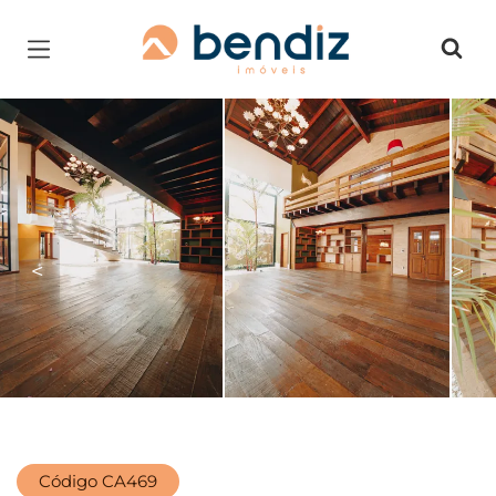
Página inicial
<
>
Código CA469