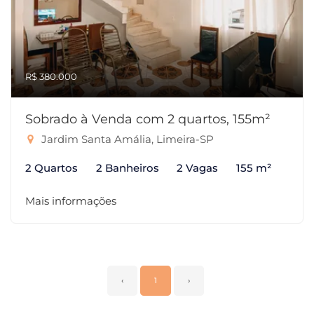
R$ 380.000
Sobrado à Venda com 2 quartos, 155m²
Jardim Santa Amália, Limeira-SP
2 Quartos
2 Banheiros
2 Vagas
155 m²
Mais informações
‹
1
›