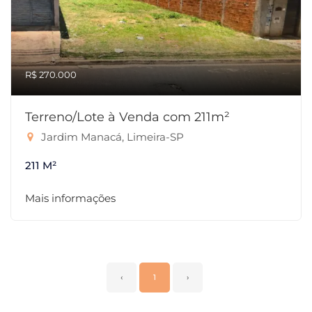
R$ 270.000
Terreno/Lote à Venda com 211m²
Jardim Manacá, Limeira-SP
211 M²
Mais informações
‹
1
›