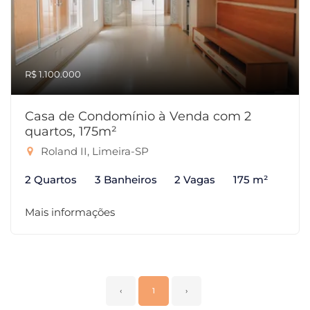
R$ 1.100.000
Casa de Condomínio à Venda com 2
quartos, 175m²
Roland II, Limeira-SP
2 Quartos
3 Banheiros
2 Vagas
175 m²
Mais informações
‹
1
›